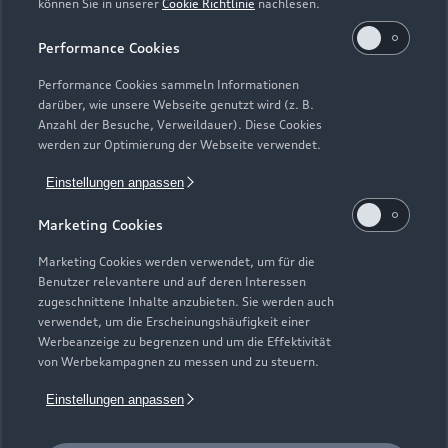
können Sie in unserer
Cookie Richtlinie
nachlesen.
Kaufen & leasen
Alle Modelle
Performance Cookies
Modelle vergleichen
Service & Zubehör
Performance Cookies sammeln Informationen
Neuwagensuche
darüber, wie unsere Webseite genutzt wird (z. B.
Elektromodelle
Anzahl der Besuche, Verweildauer). Diese Cookies
Gebrauchtwagensuche
Support
werden zur Optimierung der Webseite verwendet.
Saisonale Angebote
Plug-in-Hybride
Gebrauchtwagen
Einstellungen anpassen
Audi Services
Über Audi
Kundenservice
Finanzierung
Marketing Cookies
Garantie
Händlersuche
Aktionen & Angebote
Unternehmen
Marketing Cookies werden verwendet, um für die
Audi digital services
Benutzer relevantere und auf deren Interessen
Audi Code
Geschäftskunden
Karriere
zugeschnittene Inhalte anzubieten. Sie werden auch
myAudi
verwendet, um die Erscheinungshäufigkeit einer
Häufige Fragen (FAQ)
Investor Relations
Werbeanzeige zu begrenzen und um die Effektivität
© 2026 AUDI AG. Alle Rechte vorbehalten
von Werbekampagnen zu messen und zu steuern.
Audi Online Beratung
Presse & Media Center
Impressum
Rechtliches
Hinweisgebersystem
Einstellungen anpassen
Online-Terminvereinbarung
Datenschutz
Datenschutzinformation
Cookie-Einstellungen
Servicekontakt