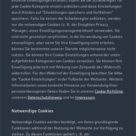
einzelne Einwilligungen erteilen, indem Sie die Schieberegler für
jede Cookie-Kategorie einzeln anklicken und diese Einstellungen
0351 49200020
durch Klicken auf "Einstellungen speichern und fortfahren"
speichern. Falls Sie keinen der Schieberegler anklicken, werden
vw-liebstaedter@vgrdd.de
nur die notwendigen Cookies (z. B. der Ensighten Privacy
Manager, unser Einwilligungsmanagementtool) verwendet. Sie
sind nicht gesetzlich verpflichtet, in die Verwendung von Cookies
Kontaktdaten herunterladen
einzuwilligen, aber wenn Sie Ihre Einwilligung nicht erteilen,
können Sie bestimmte unserer Dienste möglicherweise nicht
nutzen. Sie können Ihre Cookie-Einstellungen anhand der unten
aufgeführten Kategorien von Cookies verwalten. Sie können Ihre
Öffnungszeiten
Einwilligung jederzeit mit Wirkung zum Zeitpunkt des Widerrufs
widerrufen. Für den Widerruf der Einwilligung beachten Sie bitte
die "Cookie-Einstellungen" in der Fußzeile der Webseite. Weitere
Informationen sowie konkrete Hinweise zur Verwendung Ihrer
Service
personenbezogenen Daten finden Sie in unserer
Cookie Richtlinie
,
Geschlossen
,
öffnet am
Samstag 08:00
unserem
Datenschutzhinweis
und im
Impressum
.
Notwendige Cookies
Teile- und Zubehörverkauf
Geschlossen
,
öffnet am
Samstag 08:00
Notwendige Cookies werden benötigt, um Ihnen grundlegende
Funktionen während der Nutzung der Webseite zur Verfügung zu
stellen. Zu diesen Funktionen gehört z. B. der