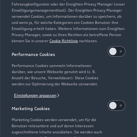
Fahrzeugkonfigurator oder der Ensighten Privacy Manager (unser
Einwilligungsmanagementtool). Der Ensighten Privacy Manager
Zurück nach oben
verwendet Cookies, um Informationen darüber zu speichern, ob
und wenn ja, für welche Kategorien von Cookies Benutzer ihre
Einwilligung erteilt haben. Weitere Informationen zum Ensighten
Modelle
Privacy Manager, sowie zu Ihren Rechten als betroffene Person
können Sie in unserer
Cookie Richtlinie
nachlesen.
Kaufen & leasen
Alle Modelle
Performance Cookies
Modelle vergleichen
Service & Zubehör
Performance Cookies sammeln Informationen
Neuwagensuche
darüber, wie unsere Webseite genutzt wird (z. B.
Elektromodelle
Anzahl der Besuche, Verweildauer). Diese Cookies
Gebrauchtwagensuche
Support
werden zur Optimierung der Webseite verwendet.
Saisonale Angebote
Plug-in-Hybride
Gebrauchtwagen
Einstellungen anpassen
Audi Services
Über Audi
Kundenservice
Finanzierung
Marketing Cookies
Garantie
Händlersuche
Aktionen & Angebote
Unternehmen
Marketing Cookies werden verwendet, um für die
Audi digital services
Benutzer relevantere und auf deren Interessen
Audi Code
Geschäftskunden
Karriere
zugeschnittene Inhalte anzubieten. Sie werden auch
myAudi